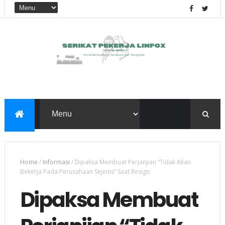
Home
/
Informasi
/
Dipaksa Membuat Perjanjian “Tidak Akan
Bekerja Pada Perusahaan Sejenis” Saat Resign
Dipaksa Membuat