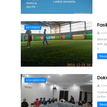
Fasi
INFORMASI
Adm
Menang
wdc ag
s...
Rea
Doku
DOKUMENTASI
Adm
Suasan
Linfox
Rea