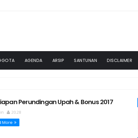
GGOTA
AGENDA
ARSIP
SANTUNAN
DISCLAIMER
siapan Perundingan Upah & Bonus 2017
in
20.28
d More