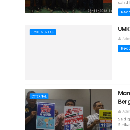
sahid 
Rea
UMK
DOKUMENTASI
Adm
Rea
Man
EXTERNAL
Berg
Adm
Said I
Serika