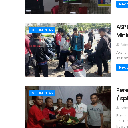
Rea
ASP
DOKUMENTASI
Min
Adm
Aksi a
15 Nov
Rea
Pere
DOKUMENTASI
/ sp
Adm
Peresm
- 2016
kawan 