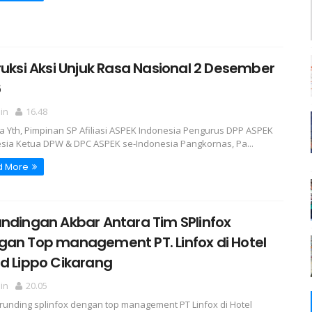
ruksi Aksi Unjuk Rasa Nasional 2 Desember
6
in
16.48
 Yth, Pimpinan SP Afiliasi ASPEK Indonesia Pengurus DPP ASPEK
sia Ketua DPW & DPC ASPEK se-Indonesia Pangkornas, Pa...
d More
ndingan Akbar Antara Tim SPlinfox
gan Top management PT. Linfox di Hotel
d Lippo Cikarang
in
20.05
runding splinfox dengan top management PT Linfox di Hotel