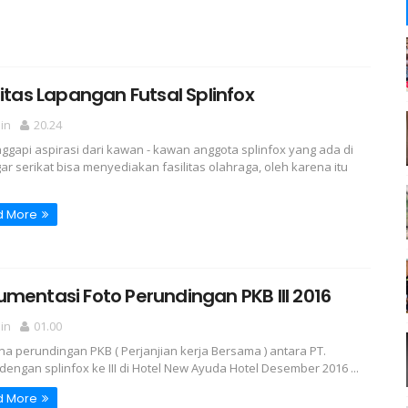
litas Lapangan Futsal Splinfox
in
20.24
gapi aspirasi dari kawan - kawan anggota splinfox yang ada di
ar serikat bisa menyediakan fasilitas olahraga, oleh karena itu
d More
mentasi Foto Perundingan PKB III 2016
in
01.00
a perundingan PKB ( Perjanjian kerja Bersama ) antara PT.
 dengan splinfox ke III di Hotel New Ayuda Hotel Desember 2016 ...
d More