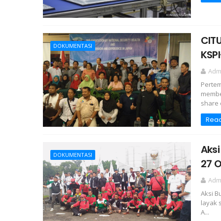
CITU
DOKUMENTASI
KSPI
Adm
Pertem
member
share o
Rea
Aksi
DOKUMENTASI
27 O
Adm
Aksi B
layak 
A...