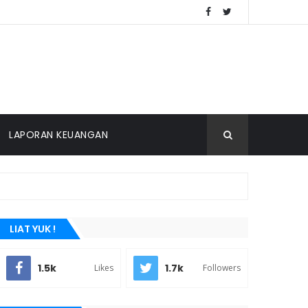
LAPORAN KEUANGAN
LIAT YUK !
1.5k
1.7k
Likes
Followers