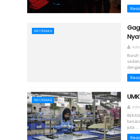
Rea
Gaga
INFORMASI
Nya
Adm
Buruh 
sedang
dengan
Rea
UMK 
INFORMASI
Adm
BEKASI
besara
juta. ...
Rea