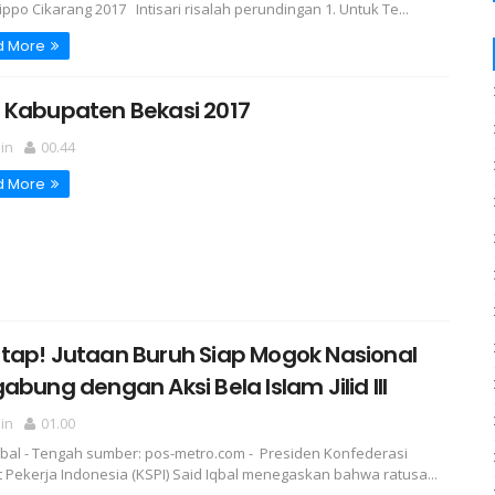
lippo Cikarang 2017 Intisari risalah perundingan 1. Untuk Te...
d More
 Kabupaten Bekasi 2017
in
00.44
d More
tap! Jutaan Buruh Siap Mogok Nasional
abung dengan Aksi Bela Islam Jilid III
in
01.00
qbal - Tengah sumber: pos-metro.com - Presiden Konfederasi
t Pekerja Indonesia (KSPI) Said Iqbal menegaskan bahwa ratusa...