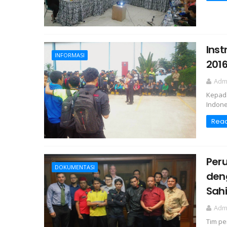
Inst
INFORMASI
201
Adm
Kepada
Indone
Rea
Peru
DOKUMENTASI
den
Sahi
Adm
Tim pe