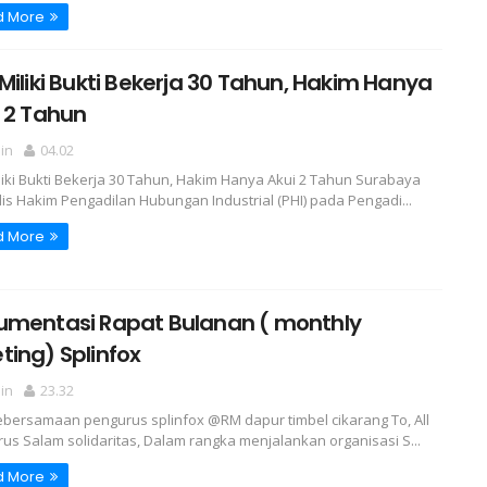
d More
Miliki Bukti Bekerja 30 Tahun, Hakim Hanya
 2 Tahun
in
04.02
liki Bukti Bekerja 30 Tahun, Hakim Hanya Akui 2 Tahun Surabaya
lis Hakim Pengadilan Hubungan Industrial (PHI) pada Pengadi...
d More
umentasi Rapat Bulanan ( monthly
ing) Splinfox
in
23.32
ebersamaan pengurus splinfox @RM dapur timbel cikarang To, All
us Salam solidaritas, Dalam rangka menjalankan organisasi S...
d More