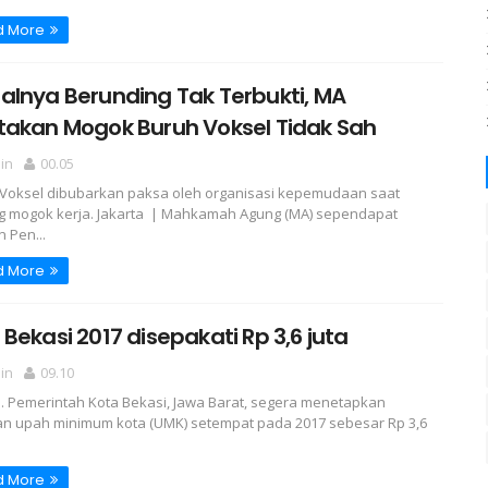
d More
lnya Berunding Tak Terbukti, MA
takan Mogok Buruh Voksel Tidak Sah
in
00.05
Voksel dibubarkan paksa oleh organisasi kepemudaan saat
 mogok kerja. Jakarta | Mahkamah Agung (MA) sependapat
 Pen...
d More
Bekasi 2017 disepakati Rp 3,6 juta
in
09.10
. Pemerintah Kota Bekasi, Jawa Barat, segera menetapkan
n upah minimum kota (UMK) setempat pada 2017 sebesar Rp 3,6
d More