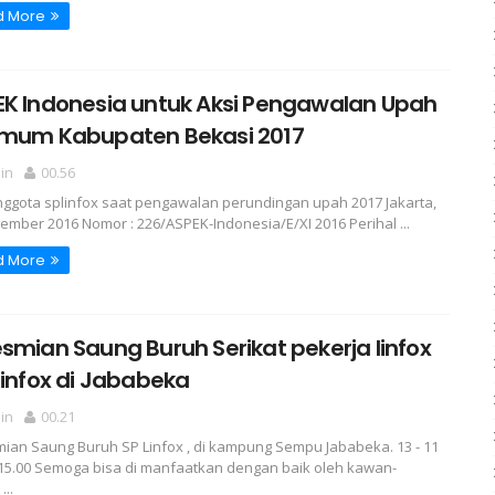
d More
EK Indonesia untuk Aksi Pengawalan Upah
imum Kabupaten Bekasi 2017
in
00.56
nggota splinfox saat pengawalan perundingan upah 2017 Jakarta,
ember 2016 Nomor : 226/ASPEK-Indonesia/E/XI 2016 Perihal ...
d More
smian Saung Buruh Serikat pekerja linfox
linfox di Jababeka
in
00.21
ian Saung Buruh SP Linfox , di kampung Sempu Jababeka. 13 - 11
 15.00 Semoga bisa di manfaatkan dengan baik oleh kawan-
...