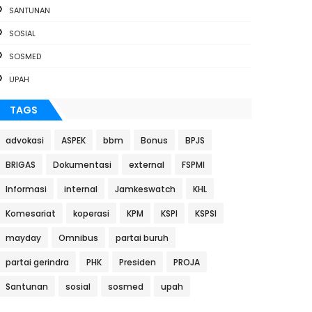
SANTUNAN
SOSIAL
SOSMED
UPAH
TAGS
advokasi
ASPEK
bbm
Bonus
BPJS
BRIGAS
Dokumentasi
external
FSPMI
Informasi
internal
Jamkeswatch
KHL
Komesariat
koperasi
KPM
KSPI
KSPSI
mayday
Omnibus
partai buruh
partai gerindra
PHK
Presiden
PROJA
Santunan
sosial
sosmed
upah