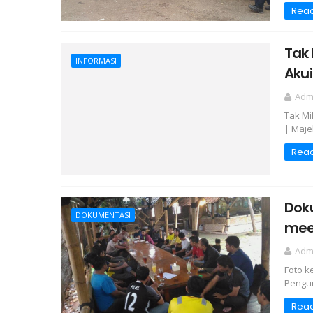
Rea
Tak 
INFORMASI
Akui
Adm
Tak Mi
| Maje
Rea
Dok
DOKUMENTASI
meet
Adm
Foto k
Pengur
Rea