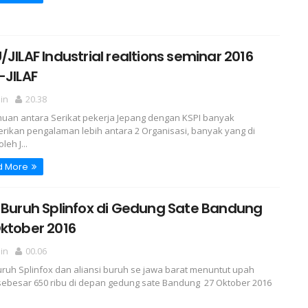
/JILAF Industrial realtions seminar 2016
-JILAF
in
20.38
uan antara Serikat pekerja Jepang dengan KSPI banyak
ikan pengalaman lebih antara 2 Organisasi, banyak yang di
leh J...
d More
 Buruh Splinfox di Gedung Sate Bandung
ktober 2016
in
00.06
uruh Splinfox dan aliansi buruh se jawa barat menuntut upah
sebesar 650 ribu di depan gedung sate Bandung 27 Oktober 2016