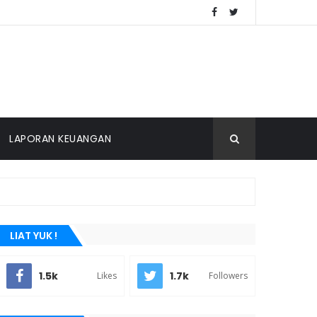
LAPORAN KEUANGAN
LIAT YUK !
1.5k
1.7k
Likes
Followers