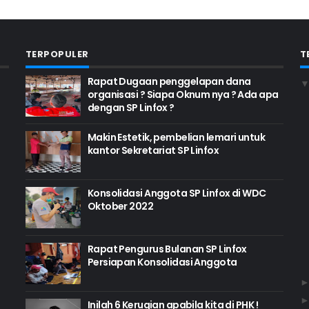
TERPOPULER
T
Rapat Dugaan penggelapan dana
organisasi ? Siapa Oknum nya ? Ada apa
dengan SP Linfox ?
Makin Estetik, pembelian lemari untuk
kantor Sekretariat SP Linfox
Konsolidasi Anggota SP Linfox di WDC
Oktober 2022
Rapat Pengurus Bulanan SP Linfox
Persiapan Konsolidasi Anggota
Inilah 6 Kerugian apabila kita di PHK !