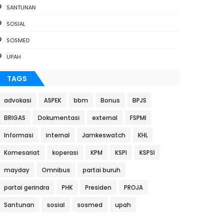
SANTUNAN
SOSIAL
SOSMED
UPAH
TAGS
advokasi
ASPEK
bbm
Bonus
BPJS
BRIGAS
Dokumentasi
external
FSPMI
Informasi
internal
Jamkeswatch
KHL
Komesariat
koperasi
KPM
KSPI
KSPSI
mayday
Omnibus
partai buruh
partai gerindra
PHK
Presiden
PROJA
Santunan
sosial
sosmed
upah