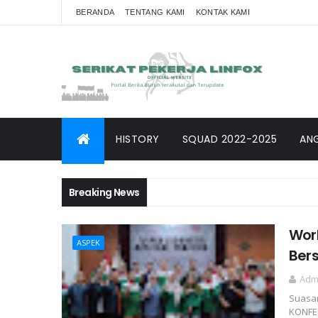
BERANDA
TENTANG KAMI
KONTAK KAMI
HISTORY
SQUAD 2022-2025
AN
Breaking News
Work
ASPEK
Ber
Adm
Suasan
KONFED