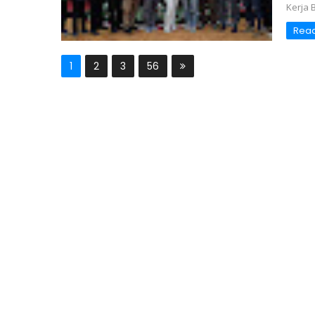
Kerja 
Rea
1
2
3
56