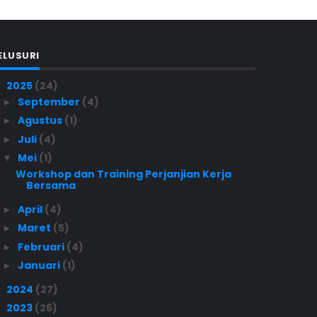
ELUSURI
2025
(24)
▼
September
(4)
►
Agustus
(1)
►
Juli
(4)
►
Mei
(1)
▼
Workshop dan Training Perjanjian Kerja
Bersama
April
(4)
►
Maret
(5)
►
Februari
(4)
►
Januari
(1)
►
2024
(27)
►
2023
(26)
►