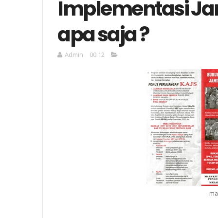
Implementasi J
apa saja ?
Admin
00.12
ma