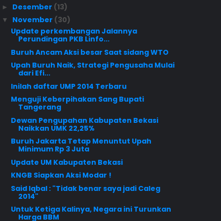
Desember
(13)
►
November
(30)
▼
Update perkembangan Jalannya
Perundingan PKB Linfo...
Buruh Ancam Aksi besar Saat sidang WTO
Upah Buruh Naik, Strategi Pengusaha Mulai
dari Efi...
Inilah daftar UMP 2014 Terbaru
Menguji Keberpihakan Sang Bupati
Tangerang
Dewan Pengupahan Kabupaten Bekasi
Naikkan UMK 22,25%
Buruh Jakarta Tetap Menuntut Upah
Minimum Rp 3 Juta
Update UM Kabupaten Bekasi
KNGB Siapkan Aksi Modar !
Said Iqbal : "Tidak benar saya jadi Caleg
2014"
Untuk Ketiga Kalinya, Negara ini Turunkan
Harga BBM