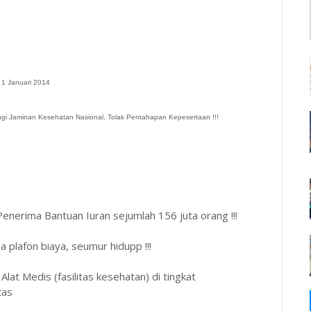
 1 Januari 2014
ngi Jaminan Kesehatan Nasional, Tolak Pentahapan Kepesertaan !!!
Penerima Bantuan Iuran sejumlah 156 juta orang !!!
 plafon biaya, seumur hidupp !!!
t Medis (fasilitas kesehatan) di tingkat
tas