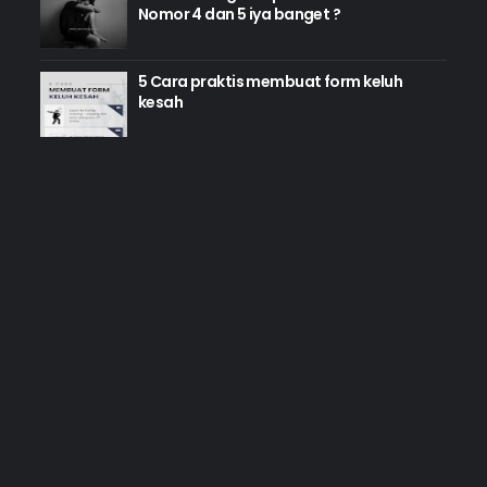
Nomor 4 dan 5 iya banget ?
5 Cara praktis membuat form keluh
kesah