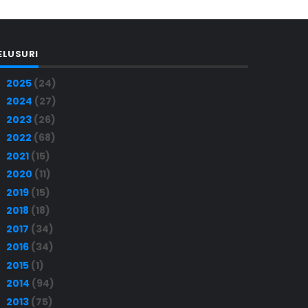
ELUSURI
2025
(24)
►
2024
(27)
►
2023
(26)
►
2022
(68)
►
2021
(15)
►
2020
(11)
►
2019
(15)
►
2018
(18)
►
2017
(34)
►
2016
(34)
►
2015
(1)
►
2014
(94)
►
2013
(75)
▼