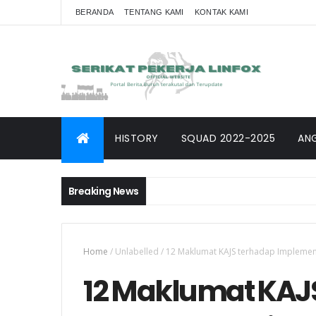
BERANDA
TENTANG KAMI
KONTAK KAMI
HISTORY
SQUAD 2022-2025
AN
Breaking News
Home
/
Unlabelled
/
12 Maklumat KAJS terhadap Implement
12 Maklumat KAJ