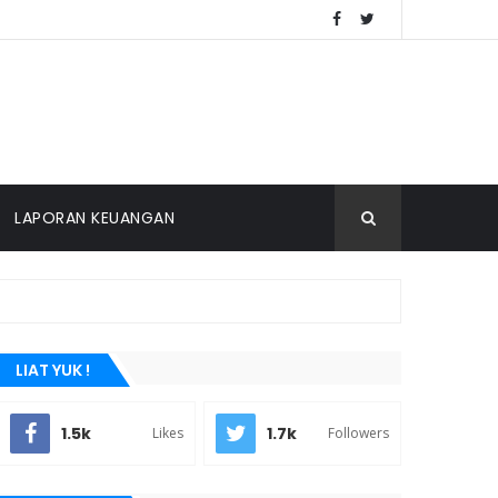
LAPORAN KEUANGAN
LIAT YUK !
1.5k
1.7k
Likes
Followers