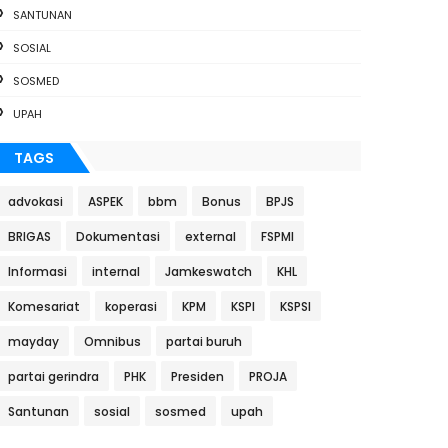
SANTUNAN
SOSIAL
SOSMED
UPAH
TAGS
advokasi
ASPEK
bbm
Bonus
BPJS
BRIGAS
Dokumentasi
external
FSPMI
Informasi
internal
Jamkeswatch
KHL
Komesariat
koperasi
KPM
KSPI
KSPSI
mayday
Omnibus
partai buruh
partai gerindra
PHK
Presiden
PROJA
Santunan
sosial
sosmed
upah