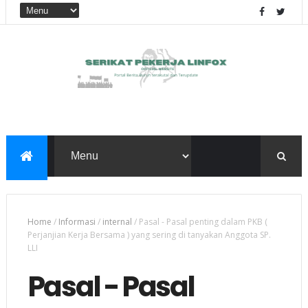
Home
/
Informasi
/
internal
/
Pasal - Pasal penting dalam PKB (
Perjanjian Kerja Bersama ) yang sering di tanyakan Anggota SP.
LLI
Pasal - Pasal