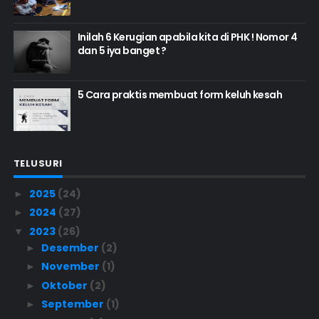
Inilah 6 Kerugian apabila kita di PHK ! Nomor 4
dan 5 iya banget ?
5 Cara praktis membuat form keluh kesah
TELUSURI
2025
(24)
►
2024
(27)
►
2023
(26)
▼
Desember
(2)
►
November
(1)
►
Oktober
(2)
►
September
(1)
►