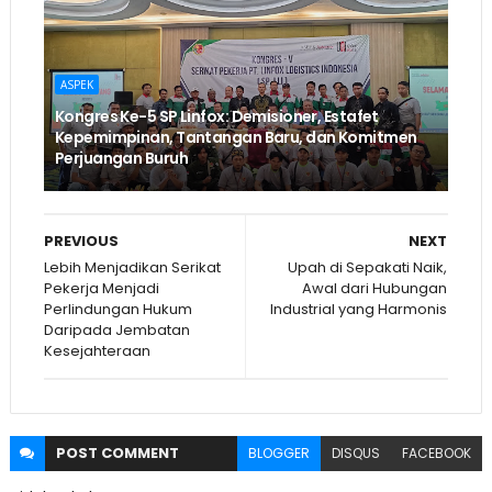
ASPEK
Kongres Ke-5 SP Linfox: Demisioner, Estafet
Kepemimpinan, Tantangan Baru, dan Komitmen
Perjuangan Buruh
PREVIOUS
NEXT
Lebih Menjadikan Serikat
Upah di Sepakati Naik,
Pekerja Menjadi
Awal dari Hubungan
Perlindungan Hukum
Industrial yang Harmonis
Daripada Jembatan
Kesejahteraan
POST
COMMENT
BLOGGER
DISQUS
FACEBOOK