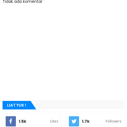
Tidak ada komentar
LIAT YUK !
1.5k
1.7k
Likes
Followers