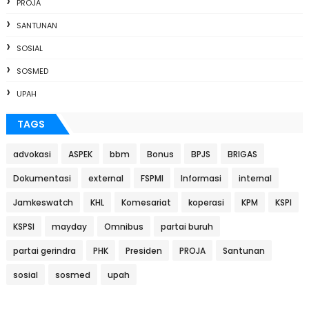
PROJA
SANTUNAN
SOSIAL
SOSMED
UPAH
TAGS
advokasi
ASPEK
bbm
Bonus
BPJS
BRIGAS
Dokumentasi
external
FSPMI
Informasi
internal
Jamkeswatch
KHL
Komesariat
koperasi
KPM
KSPI
KSPSI
mayday
Omnibus
partai buruh
partai gerindra
PHK
Presiden
PROJA
Santunan
sosial
sosmed
upah