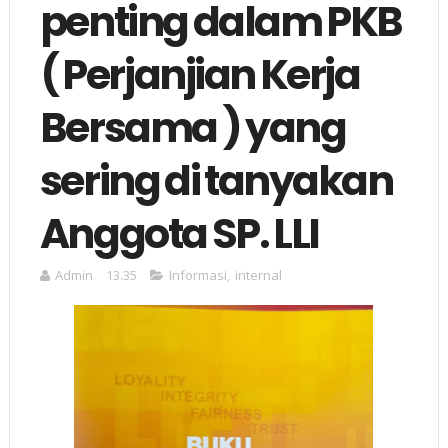
penting dalam PKB
( Perjanjian Kerja
Bersama ) yang
sering di tanyakan
Anggota SP. LLI
Admin
13.35
Informasi
,
internal