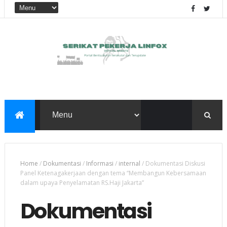
Home
/
Dokumentasi
/
Informasi
/
internal
/
Dokumentasi Diskusi
Panel Ketenagakerjaan dengan tema “Membangun Kebersamaan
dalam upaya Penyelamatan RS.Haji Jakarta”
Dokumentasi