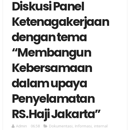
Diskusi Panel
Ketenagakerjaan
dengan tema
“Membangun
Kebersamaan
dalam upaya
Penyelamatan
RS.Haji Jakarta”
Admin
06.58
Dokumentasi
,
Informasi
,
internal