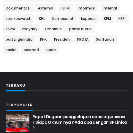
Dokumentasi
external
FSPMI
Informasi
internal
Jamkeswatch
KHL
Komesariat
koperasi
KPM
KSPI
KSPSI
mayday
Omnibus
partai buruh
partai gerindra
PHK
Presiden
PROJA
Santunan
sosial
sosmed
upah
TERBARU
TERPOPULER
Rapat Dugaan penggelapan dana organisasi
? Siapa Oknum nya ? Ada apa dengan SP Linfox
?