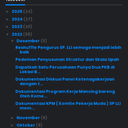
2025
(24)
►
2024
(27)
►
2023
(26)
►
2022
(68)
▼
Desember
(6)
▼
Reshuffle Pengurus SP. LLI semoga menjadi lebih
baik
Pedoman Penyusunan Struktur dan Skala Upah
Dapatkah Satu Perusahaan Punya Dua PKB di
Lokasi B...
Dokumentasi Diskusi Panel Ketenagakerjaan
dengan t...
Dokumentasi Program Kerja Mancing bareng
Oleh Kome...
Dokumentasi KPM ( Komite Pekerja Muda ) SP LLI
mem...
November
(6)
►
Oktober
(8)
►