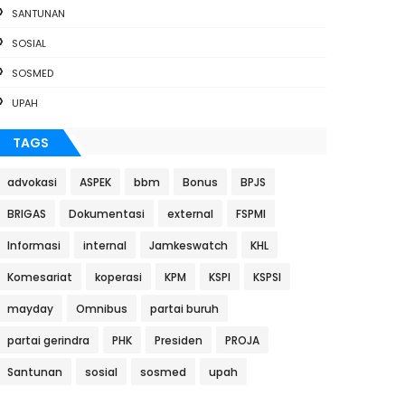
SANTUNAN
SOSIAL
SOSMED
UPAH
TAGS
advokasi
ASPEK
bbm
Bonus
BPJS
BRIGAS
Dokumentasi
external
FSPMI
Informasi
internal
Jamkeswatch
KHL
Komesariat
koperasi
KPM
KSPI
KSPSI
mayday
Omnibus
partai buruh
partai gerindra
PHK
Presiden
PROJA
Santunan
sosial
sosmed
upah