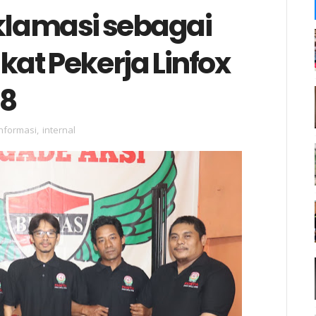
Aklamasi sebagai
at Pekerja Linfox
28
Informasi
,
internal