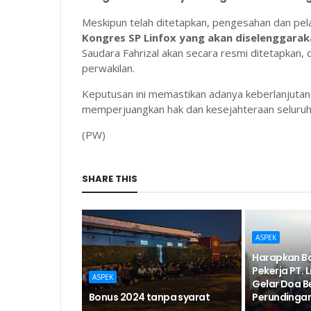
Meskipun telah ditetapkan, pengesahan dan pel
Kongres SP Linfox yang akan diselenggaraka
Saudara Fahrizal akan secara resmi ditetapkan, 
perwakilan.
Keputusan ini memastikan adanya keberlanjutan
memperjuangkan hak dan kesejahteraan seluruh a
(PW)
SHARE THIS
ASPEK
Harapkan Bo
Pekerja PT. L
ASPEK
Gelar Doa 
Bonus 2024 tanpa syarat
Perundinga