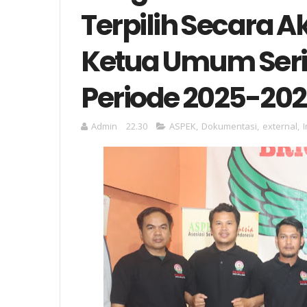
Terpilih Secara 
Ketua Umum Serik
Periode 2025-20
Admin
22.30
ASPEK
,
Dokumentasi
,
external
,