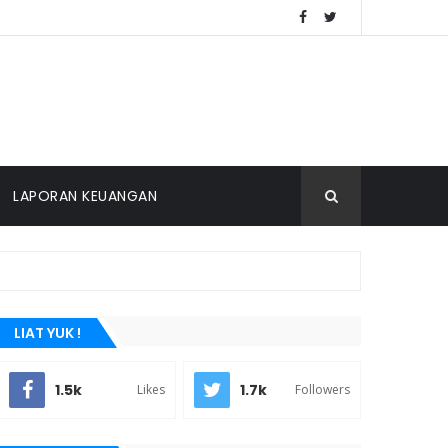
LAPORAN KEUANGAN
LIAT YUK !
1.5k
1.7k
Likes
Followers