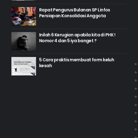
Rapat Pengurus Bulanan SP Linfox
Persiapan Konsolidasi Anggota
Inilah 6 Kerugian apabila kita di PHK !
Nomor 4 dan 5 iya banget ?
5 Cara praktis membuat form keluh
kesah