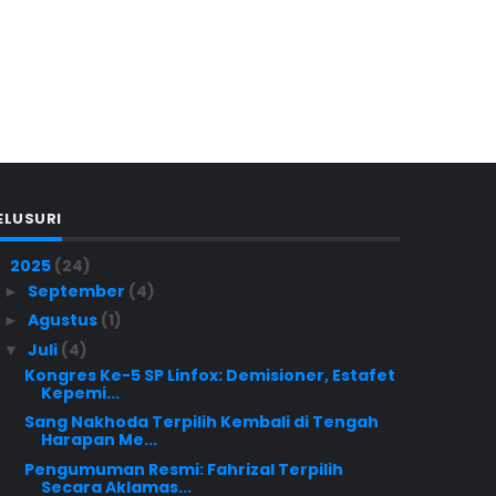
ELUSURI
2025
(24)
▼
September
(4)
►
Agustus
(1)
►
Juli
(4)
▼
Kongres Ke-5 SP Linfox: Demisioner, Estafet
Kepemi...
Sang Nakhoda Terpilih Kembali di Tengah
Harapan Me...
Pengumuman Resmi: Fahrizal Terpilih
Secara Aklamas...