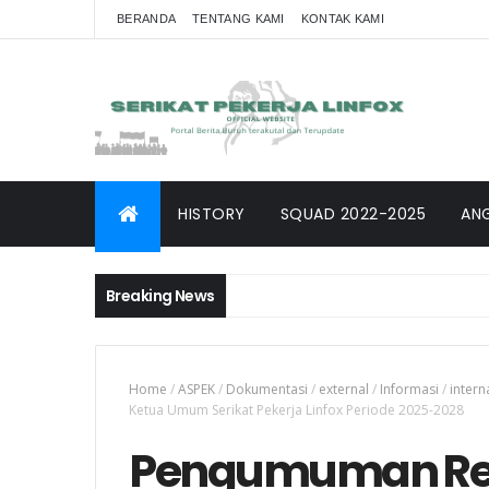
BERANDA
TENTANG KAMI
KONTAK KAMI
HISTORY
SQUAD 2022-2025
AN
Breaking News
Home
/
ASPEK
/
Dokumentasi
/
external
/
Informasi
/
intern
Ketua Umum Serikat Pekerja Linfox Periode 2025-2028
Pengumuman Resm