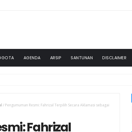
GGOTA
AGENDA
ARSIP
SANTUNAN
DISCLAIMER
al
/
Pengumuman Resmi: Fahrizal Terpilih Secara Aklamasi sebagai
i: Fahrizal