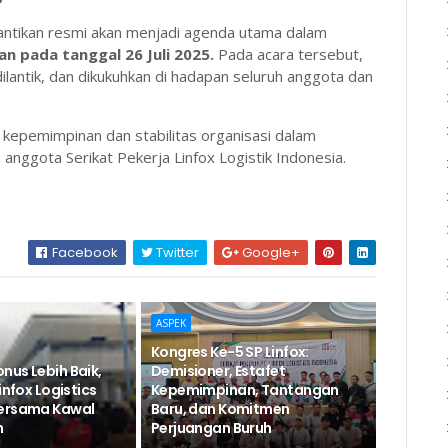
antikan resmi akan menjadi agenda utama dalam
n pada tanggal 26 Juli 2025.
Pada acara tersebut,
dilantik, dan dikukuhkan di hadapan seluruh anggota dan
 kepemimpinan dan stabilitas organisasi dalam
nggota Serikat Pekerja Linfox Logistik Indonesia.
Facebook
Twitter
Google+
ASPEK
Kongres Ke-5 SP Linfox:
nus Lebih Baik,
Demisioner, Estafet
infox Logistics
Kepemimpinan, Tantangan
Bersama Kawal
Baru, dan Komitmen
n
Perjuangan Buruh