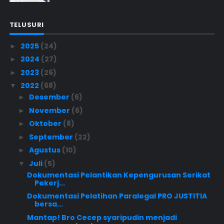
TELUSURI
2025
(24)
►
2024
(27)
►
2023
(26)
►
2022
(68)
▼
Desember
(6)
►
November
(6)
►
Oktober
(8)
►
September
(22)
►
Agustus
(10)
►
Juli
(5)
▼
Dokumentasi Pelantikan Kepengurusan Serikat
Pekerj...
Dokumentasi Pelatihan Paralegal PRO JUSTITIA
bersa...
Mantap! Bro Cecep syaripudin menjadi