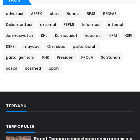
TAGS
advokasi
ASPEK
bbm
Bonus
BPJS
BRIGAS
Dokumentasi
external
FSPMI
Informasi
internal
Jamkeswatch
KHL
Komesariat
koperasi
KPM
KSPI
KSPSI
mayday
Omnibus
partai buruh
partai gerindra
PHK
Presiden
PROJA
Santunan
sosial
sosmed
upah
TERBARU
TERPOPULER
Rapat Dugaan penggelapan dana organisasi