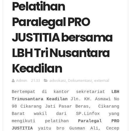
Pelatihan
Paralegal PRO
JUSTITIA bersama
LBH Tri Nusantara
Keadilan
Admin
21.33
advokasi
,
Dokumentasi
,
external
Bertempat di kantor sekretariat
LBH
Trinusantara Keadilan
Jln. KH. Asmawi No
98 Cikarang Jati Pasar Beras, Cikarang
Barat wakil dari SP.Linfox yang
mengikuti pelatihan
Paralegal PRO
JUSTITIA
yaitu bro Gusman Ali, Cecep