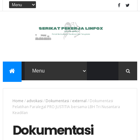
Home
/
advokasi
/
Dokumentasi
/
external
/
Dokumentasi
Pelatihan Paralegal PRO JUSTITIA bersama LBH Tri Nusantara
Keadilan
Dokumentasi